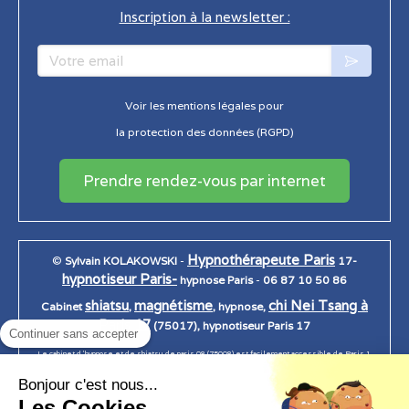
Inscription à la newsletter :
Votre email
Voir les mentions légales pour
la protection des données (RGPD)
Prendre rendez-vous par internet
Hypnothérapeute Paris
©
Sylvain KOLAKOWSKI
-
17-
hypnotiseur Paris-
hypnose Paris
-
06 87 10 50 86
shiatsu
magnétisme
chi Nei Tsang à
Cabinet
,
, hypnose,
Paris 17
(75017), hypnotiseur Paris 17
Continuer sans accepter
Le cabinet d 'hypnose et de shiatsu de paris 08 (75008) est facilement accessible de Paris 1,
Paris 2, Paris 3, Paris 4, Paris 5, Paris 6, Paris 7, Paris 7, paris 8, Paris 9, Paris 10, Paris 11, Paris
Bonjour c'est nous...
12, Paris 13, Paris 14, Paris 15, Paris 16, Paris 17, Paris 18, Paris 19, Paris 20.
Les Cookies