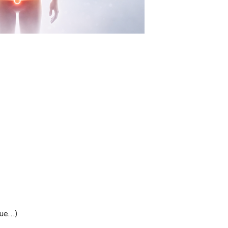
gue…)