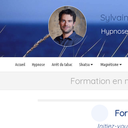
Sylva
Hypnose,
Accueil
Hypnose
Arrêt du tabac
Shiatsu
Magnétisme
Formation en 
For
Initiez-vo