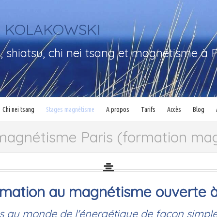
in KOLAKOWSKI
 shiatsu, chi nei tsang et magnétisme à P
Chi nei tsang
Stages magnétisme
A propos
Tarifs
Accès
Blog
magnétisme Paris (formation magn
mation au magnétisme ouverte à
us au monde de l'énergétique de façon simple 