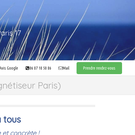
aris 17
Avis Google
06 87 10 50 86
Mail
Prendre rendez-vous
étiseur Paris)
 tous
et concrète !