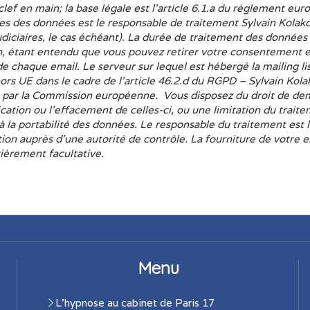
f en main; la base légale est l’article 6.1.a du règlement eu
res des données est le responsable de traitement Sylvain Kolak
udiciaires, le cas échéant). La durée de traitement des données
on, étant entendu que vous pouvez retirer votre consentement 
 de chaque email. Le serveur sur lequel est hébergé la mailing l
rs UE dans le cadre de l’article 46.2.d du RGPD – Sylvain Kolak
é par la Commission européenne. Vous disposez du droit de de
ication ou l’effacement de celles-ci, ou une limitation du trait
 à la portabilité des données. Le responsable du traitement est 
ion auprès d’une autorité de contrôle. La fourniture de votre e
èrement facultative.
Menu
L'hypnose au cabinet de Paris 17