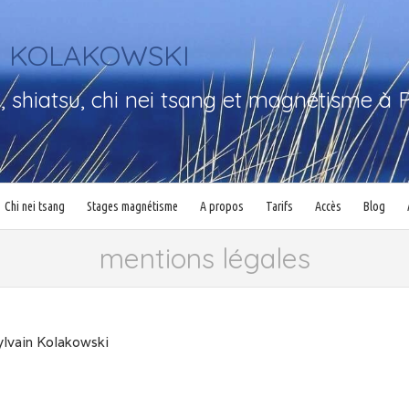
in KOLAKOWSKI
 shiatsu, chi nei tsang et magnétisme à P
Chi nei tsang
Stages magnétisme
A propos
Tarifs
Accès
Blog
mentions légales
ylvain Kolakowski