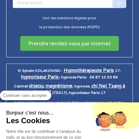
Votre email
Voir les mentions légales pour
la protection des données (RGPD)
Prendre rendez-vous par internet
Hypnothérapeute Paris
©
Sylvain KOLAKOWSKI
-
17-
hypnotiseur Paris-
hypnose Paris
-
06 87 10 50 86
shiatsu
magnétisme
chi Nei Tsang à
Cabinet
,
, hypnose,
Paris 17
(75017), hypnotiseur Paris 17
Continuer sans accepter
Le cabinet d 'hypnose et de shiatsu de paris 08 (75008) est facilement accessible de Paris 1,
Paris 2, Paris 3, Paris 4, Paris 5, Paris 6, Paris 7, Paris 7, paris 8, Paris 9, Paris 10, Paris 11, Paris
Bonjour c'est nous...
12, Paris 13, Paris 14, Paris 15, Paris 16, Paris 17, Paris 18, Paris 19, Paris 20.
Les Cookies
Notre rôle est de contribuer à l'analyse du
trafic et au bon fonctionnement de ce site.