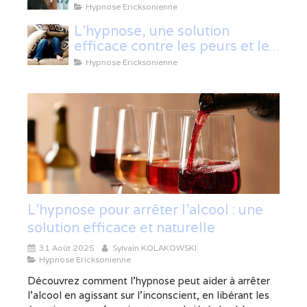
Hypnose Ericksonienne
L'hypnose, une solution
efficace contre les peurs et les
phobies
Hypnose Ericksonienne
L’hypnose pour arrêter l’alcool : une
solution efficace et naturelle
31 Août 2025
Sylvain KOLAKOWSKI
Hypnose Ericksonienne
Découvrez comment l’hypnose peut aider à arrêter
l’alcool en agissant sur l’inconscient, en libérant les