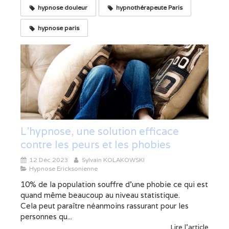
hypnose douleur
hypnothérapeute Paris
hypnose paris
L'hypnose, une solution efficace
contre les peurs et les phobies
12 Déc 2023
Sylvain KOLAKOWSKI
Hypnose Ericksonienne
10% de la population souffre d’une phobie ce qui est
quand même beaucoup au niveau statistique.
Cela peut paraître néanmoins rassurant pour les
personnes qu...
Lire l'article