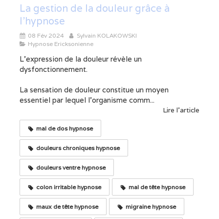
La gestion de la douleur grâce à
l'hypnose
08 Fév 2024
Sylvain KOLAKOWSKI
Hypnose Ericksonienne
L'expression de la douleur révèle un
dysfonctionnement.
La sensation de douleur constitue un moyen
essentiel par lequel l'organisme comm...
Lire l'article
mal de dos hypnose
douleurs chroniques hypnose
douleurs ventre hypnose
colon irritable hypnose
mal de tête hypnose
maux de tête hypnose
migraine hypnose