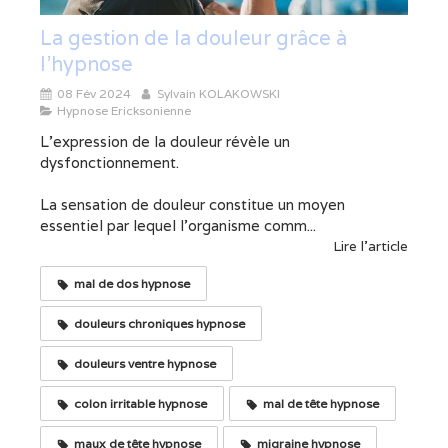
La gestion de la douleur grâce à
l'hypnose
08 Fév 2024
Sylvain KOLAKOWSKI
Hypnose Ericksonienne
L'expression de la douleur révèle un
dysfonctionnement.
La sensation de douleur constitue un moyen
essentiel par lequel l'organisme comm...
Lire l'article
mal de dos hypnose
douleurs chroniques hypnose
douleurs ventre hypnose
colon irritable hypnose
mal de tête hypnose
maux de tête hypnose
migraine hypnose