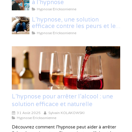
à l'hypnose
Hypnose Ericksonienne
L'hypnose, une solution
efficace contre les peurs et les
phobies
Hypnose Ericksonienne
L’hypnose pour arrêter l’alcool : une
solution efficace et naturelle
31 Août 2025
Sylvain KOLAKOWSKI
Hypnose Ericksonienne
Découvrez comment l’hypnose peut aider à arrêter