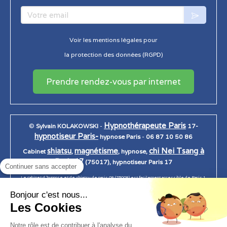
Votre email
Voir les mentions légales pour
la protection des données (RGPD)
Prendre rendez-vous par internet
Hypnothérapeute Paris
©
Sylvain KOLAKOWSKI
-
17-
hypnotiseur Paris-
hypnose Paris
-
06 87 10 50 86
shiatsu
magnétisme
chi Nei Tsang à
Cabinet
,
, hypnose,
Paris 17
(75017), hypnotiseur Paris 17
Continuer sans accepter
Le cabinet d 'hypnose et de shiatsu de paris 08 (75008) est facilement accessible de Paris 1,
Paris 2, Paris 3, Paris 4, Paris 5, Paris 6, Paris 7, Paris 7, paris 8, Paris 9, Paris 10, Paris 11, Paris
Bonjour c'est nous...
12, Paris 13, Paris 14, Paris 15, Paris 16, Paris 17, Paris 18, Paris 19, Paris 20.
Les Cookies
Notre rôle est de contribuer à l'analyse du