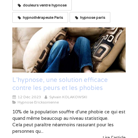
douleurs ventre hypnose
hypnothérapeute Paris
hypnose paris
L'hypnose, une solution efficace
contre les peurs et les phobies
12 Déc 2023
Sylvain KOLAKOWSKI
Hypnose Ericksonienne
10% de la population souffre d’une phobie ce qui est
quand même beaucoup au niveau statistique.
Cela peut paraître néanmoins rassurant pour les
personnes qu...
Lire l'article