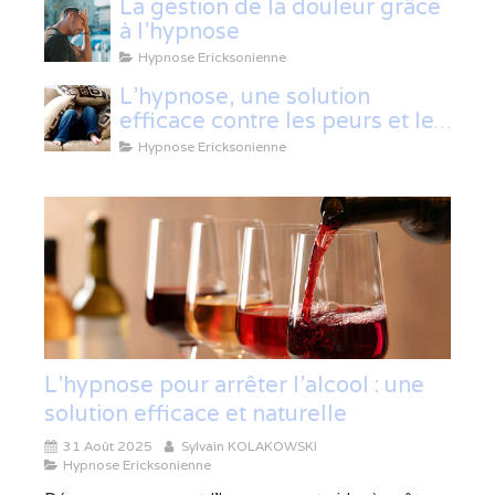
La gestion de la douleur grâce
à l'hypnose
Hypnose Ericksonienne
L'hypnose, une solution
efficace contre les peurs et les
phobies
Hypnose Ericksonienne
L’hypnose pour arrêter l’alcool : une
solution efficace et naturelle
31 Août 2025
Sylvain KOLAKOWSKI
Hypnose Ericksonienne