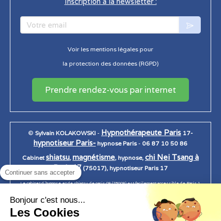
Inscription à la newsletter :
Votre email
Voir les mentions légales pour
la protection des données (RGPD)
Prendre rendez-vous par internet
Hypnothérapeute Paris
©
Sylvain KOLAKOWSKI
-
17-
hypnotiseur Paris-
hypnose Paris
-
06 87 10 50 86
shiatsu
magnétisme
chi Nei Tsang à
Cabinet
,
, hypnose,
Paris 17
(75017), hypnotiseur Paris 17
Continuer sans accepter
Le cabinet d 'hypnose et de shiatsu de paris 08 (75008) est facilement accessible de Paris 1,
Paris 2, Paris 3, Paris 4, Paris 5, Paris 6, Paris 7, Paris 7, paris 8, Paris 9, Paris 10, Paris 11, Paris
Bonjour c'est nous...
12, Paris 13, Paris 14, Paris 15, Paris 16, Paris 17, Paris 18, Paris 19, Paris 20.
Les Cookies