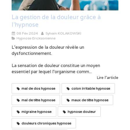
La gestion de la douleur grâce à
l'hypnose
08 Fév 2024
Sylvain KOLAKOWSKI
Hypnose Ericksonienne
L'expression de la douleur révèle un
dysfonctionnement.
La sensation de douleur constitue un moyen
essentiel par lequel l'organisme comm...
Lire l'article
mal de dos hypnose
colon irritable hypnose
mal de tête hypnose
maux de tête hypnose
migraine hypnose
hypnose douleur
douleurs chroniques hypnose