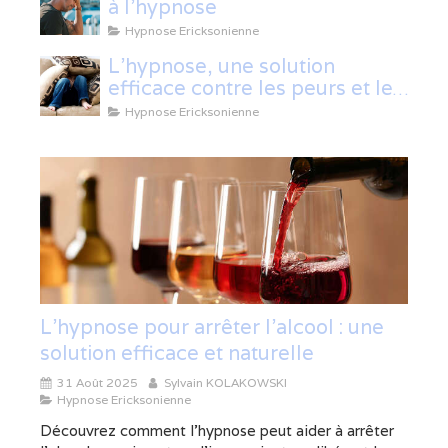
à l'hypnose
Hypnose Ericksonienne
L'hypnose, une solution
efficace contre les peurs et les
phobies
Hypnose Ericksonienne
L’hypnose pour arrêter l’alcool : une
solution efficace et naturelle
31 Août 2025
Sylvain KOLAKOWSKI
Hypnose Ericksonienne
Découvrez comment l’hypnose peut aider à arrêter