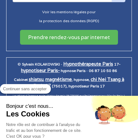
Voir les mentions légales pour
la protection des données (RGPD)
Prendre rendez-vous par internet
Hypnothérapeute Paris
©
Sylvain KOLAKOWSKI
-
17-
hypnotiseur Paris-
hypnose Paris
-
06 87 10 50 86
shiatsu
magnétisme
chi Nei Tsang à
Cabinet
,
, hypnose,
Paris 17
(75017), hypnotiseur Paris 17
Continuer sans accepter
Le cabinet d 'hypnose et de shiatsu de paris 08 (75008) est facilement accessible de Paris 1,
Paris 2, Paris 3, Paris 4, Paris 5, Paris 6, Paris 7, Paris 7, paris 8, Paris 9, Paris 10, Paris 11, Paris
Bonjour c'est nous...
12, Paris 13, Paris 14, Paris 15, Paris 16, Paris 17, Paris 18, Paris 19, Paris 20.
Les Cookies
Notre rôle est de contribuer à l'analyse du
trafic et au bon fonctionnement de ce site.
Création et référencement du site par Simplébo
C'est OK pour vous ?