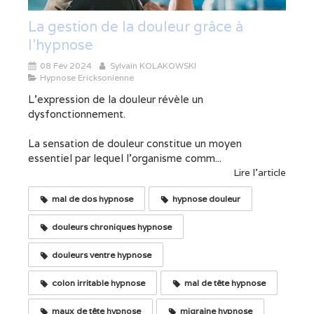
La gestion de la douleur grâce à
l'hypnose
08 Fév 2024
Sylvain KOLAKOWSKI
Hypnose Ericksonienne
L'expression de la douleur révèle un
dysfonctionnement.
La sensation de douleur constitue un moyen
essentiel par lequel l'organisme comm...
Lire l'article
mal de dos hypnose
hypnose douleur
douleurs chroniques hypnose
douleurs ventre hypnose
colon irritable hypnose
mal de tête hypnose
maux de tête hypnose
migraine hypnose