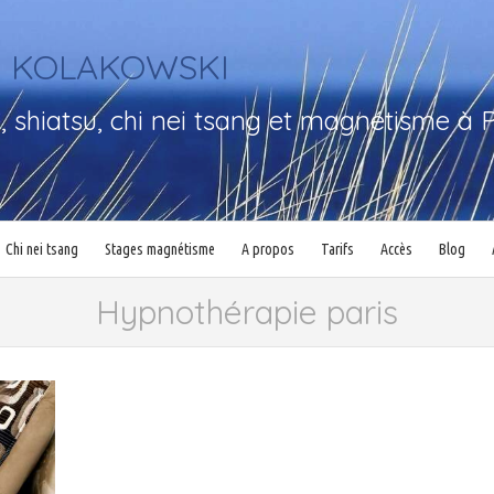
in KOLAKOWSKI
 shiatsu, chi nei tsang et magnétisme à P
Chi nei tsang
Stages magnétisme
A propos
Tarifs
Accès
Blog
Hypnothérapie paris