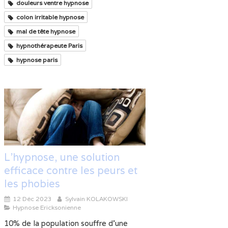
douleurs ventre hypnose
colon irritable hypnose
mal de tête hypnose
hypnothérapeute Paris
hypnose paris
L'hypnose, une solution
efficace contre les peurs et
les phobies
12 Déc 2023
Sylvain KOLAKOWSKI
Hypnose Ericksonienne
10% de la population souffre d’une