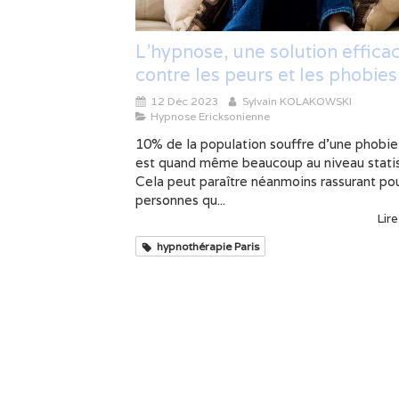
L'hypnose, une solution effica
contre les peurs et les phobies
12 Déc 2023
Sylvain KOLAKOWSKI
Hypnose Ericksonienne
10% de la population souffre d’une phobie
est quand même beaucoup au niveau statis
Cela peut paraître néanmoins rassurant pou
personnes qu...
Lire
hypnothérapie Paris