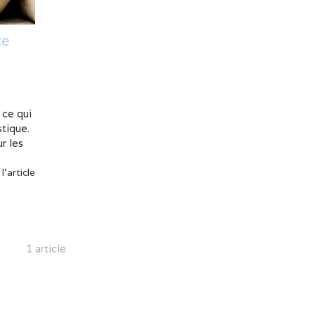
ce
 ce qui
tique.
r les
 l'article
1 article