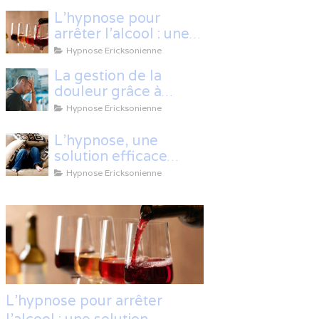
L’hypnose pour
arrêter l’alcool : une
solution efficace et
Hypnose Ericksonienne
naturelle
La gestion de la
douleur grâce à
l'hypnose
Hypnose Ericksonienne
L'hypnose, une
solution efficace
contre les peurs et
Hypnose Ericksonienne
les phobies
L’hypnose pour arrêter