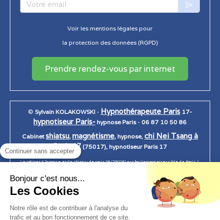
Votre email
Voir les mentions légales pour
la protection des données (RGPD)
Prendre rendez-vous par internet
Hypnothérapeute Paris
©
Sylvain KOLAKOWSKI
-
17-
hypnotiseur Paris-
hypnose Paris
-
06 87 10 50 86
shiatsu
magnétisme
chi Nei Tsang à
Cabinet
,
, hypnose,
Paris 17
(75017), hypnotiseur Paris 17
Continuer sans accepter
Le cabinet d 'hypnose et de shiatsu de paris 08 (75008) est facilement accessible de Paris 1,
Paris 2, Paris 3, Paris 4, Paris 5, Paris 6, Paris 7, Paris 7, paris 8, Paris 9, Paris 10, Paris 11, Paris
Bonjour c'est nous...
12, Paris 13, Paris 14, Paris 15, Paris 16, Paris 17, Paris 18, Paris 19, Paris 20.
Les Cookies
Notre rôle est de contribuer à l'analyse du
trafic et au bon fonctionnement de ce site.