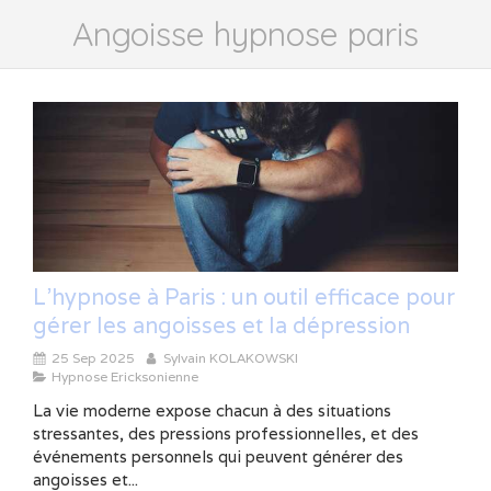
Angoisse hypnose paris
L’hypnose à Paris : un outil efficace pour
gérer les angoisses et la dépression
25 Sep 2025
Sylvain KOLAKOWSKI
Hypnose Ericksonienne
La vie moderne expose chacun à des situations
stressantes, des pressions professionnelles, et des
événements personnels qui peuvent générer des
angoisses et...