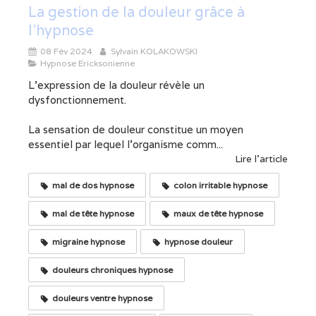
La gestion de la douleur grâce à
l'hypnose
08 Fév 2024
Sylvain KOLAKOWSKI
Hypnose Ericksonienne
L'expression de la douleur révèle un
dysfonctionnement.
La sensation de douleur constitue un moyen
essentiel par lequel l'organisme comm...
Lire l'article
mal de dos hypnose
colon irritable hypnose
mal de tête hypnose
maux de tête hypnose
migraine hypnose
hypnose douleur
douleurs chroniques hypnose
douleurs ventre hypnose