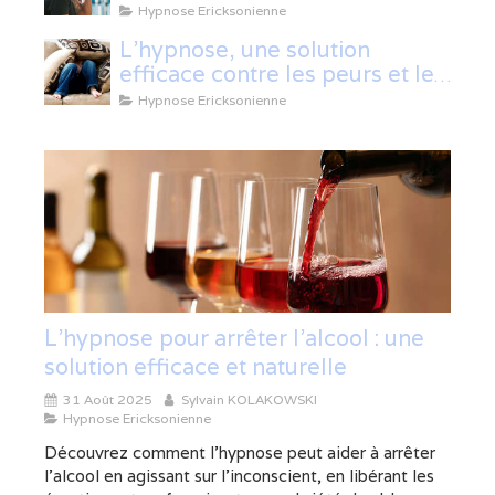
Hypnose Ericksonienne
L'hypnose, une solution
efficace contre les peurs et les
phobies
Hypnose Ericksonienne
L’hypnose pour arrêter l’alcool : une
solution efficace et naturelle
31 Août 2025
Sylvain KOLAKOWSKI
Hypnose Ericksonienne
Découvrez comment l’hypnose peut aider à arrêter
l’alcool en agissant sur l’inconscient, en libérant les