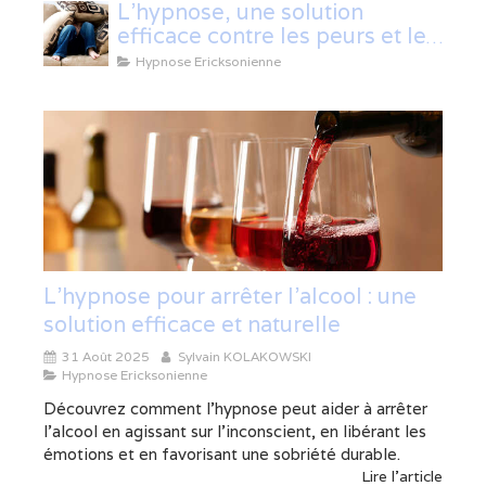
L'hypnose, une solution
efficace contre les peurs et les
phobies
Hypnose Ericksonienne
L’hypnose pour arrêter l’alcool : une
solution efficace et naturelle
31 Août 2025
Sylvain KOLAKOWSKI
Hypnose Ericksonienne
Découvrez comment l’hypnose peut aider à arrêter
l’alcool en agissant sur l’inconscient, en libérant les
émotions et en favorisant une sobriété durable.
Lire l'article