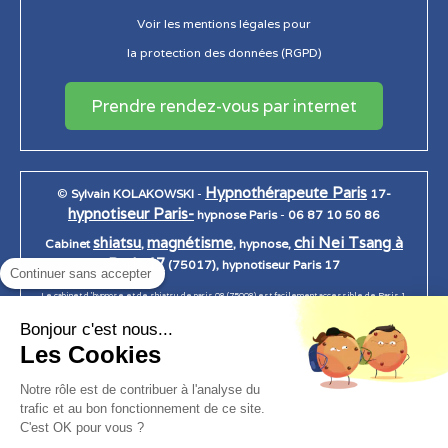
Voir les mentions légales pour
la protection des données (RGPD)
Prendre rendez-vous par internet
Hypnothérapeute Paris
©
Sylvain KOLAKOWSKI
-
17-
hypnotiseur Paris-
hypnose Paris
-
06 87 10 50 86
shiatsu
magnétisme
chi Nei Tsang à
Cabinet
,
, hypnose,
Paris 17
(75017), hypnotiseur Paris 17
Continuer sans accepter
Le cabinet d 'hypnose et de shiatsu de paris 08 (75008) est facilement accessible de Paris 1,
Paris 2, Paris 3, Paris 4, Paris 5, Paris 6, Paris 7, Paris 7, paris 8, Paris 9, Paris 10, Paris 11, Paris
Bonjour c'est nous...
12, Paris 13, Paris 14, Paris 15, Paris 16, Paris 17, Paris 18, Paris 19, Paris 20.
Les Cookies
Notre rôle est de contribuer à l'analyse du
trafic et au bon fonctionnement de ce site.
Création et référencement du site par Simplébo
C'est OK pour vous ?