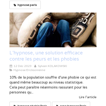
hypnose paris
L'hypnose, une solution efficace
contre les peurs et les phobies
12 Déc 2023
Sylvain KOLAKOWSKI
Hypnose Ericksonienne
10% de la population souffre d’une phobie ce qui est
quand même beaucoup au niveau statistique.
Cela peut paraître néanmoins rassurant pour les
personnes qu...
Lire l'article
hypnose phobie Paris
peur hypnose Paris