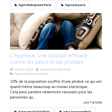
hypnothérapeute Paris
hypnose paris
L'hypnose, une solution efficace
contre les peurs et les phobies
12 Déc 2023
Sylvain KOLAKOWSKI
Hypnose Ericksonienne
10% de la population souffre d’une phobie ce qui est
quand même beaucoup au niveau statistique.
Cela peut paraître néanmoins rassurant pour les
personnes qu...
Lire l'article
hypnose phobie Paris
peur hypnose Paris