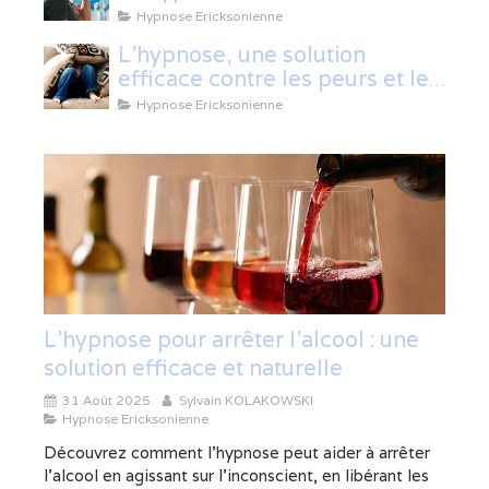
Hypnose Ericksonienne
L'hypnose, une solution
efficace contre les peurs et les
phobies
Hypnose Ericksonienne
L’hypnose pour arrêter l’alcool : une
solution efficace et naturelle
31 Août 2025
Sylvain KOLAKOWSKI
Hypnose Ericksonienne
Découvrez comment l’hypnose peut aider à arrêter
l’alcool en agissant sur l’inconscient, en libérant les