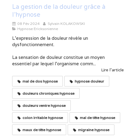
La gestion de la douleur grâce à
l'hypnose
08 Fév 2024
Sylvain KOLAKOWSKI
Hypnose Ericksonienne
L'expression de la douleur révèle un
dysfonctionnement.
La sensation de douleur constitue un moyen
essentiel par lequel l'organisme comm...
Lire l'article
mal de dos hypnose
hypnose douleur
douleurs chroniques hypnose
douleurs ventre hypnose
colon irritable hypnose
mal de tête hypnose
maux de tête hypnose
migraine hypnose