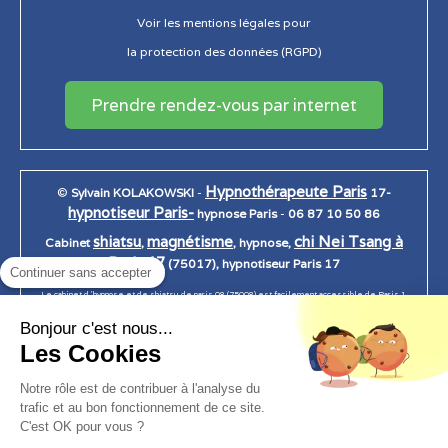
Voir les mentions légales pour
la protection des données (RGPD)
Prendre rendez-vous par internet
Hypnothérapeute Paris
©
Sylvain KOLAKOWSKI
-
17-
hypnotiseur Paris-
hypnose Paris
-
06 87 10 50 86
shiatsu
magnétisme
chi Nei Tsang à
Cabinet
,
, hypnose,
Paris 17
(75017), hypnotiseur Paris 17
Continuer sans accepter
Le cabinet d 'hypnose et de shiatsu de paris 08 (75008) est facilement accessible de Paris 1,
Paris 2, Paris 3, Paris 4, Paris 5, Paris 6, Paris 7, Paris 7, paris 8, Paris 9, Paris 10, Paris 11, Paris
Bonjour c'est nous...
12, Paris 13, Paris 14, Paris 15, Paris 16, Paris 17, Paris 18, Paris 19, Paris 20.
Les Cookies
Notre rôle est de contribuer à l'analyse du
trafic et au bon fonctionnement de ce site.
Création et référencement du site par Simplébo
C'est OK pour vous ?