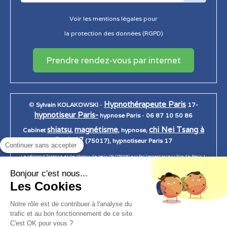
Voir les mentions légales pour
la protection des données (RGPD)
Prendre rendez-vous par internet
Hypnothérapeute Paris
©
Sylvain KOLAKOWSKI
-
17-
hypnotiseur Paris-
hypnose Paris
-
06 87 10 50 86
shiatsu
magnétisme
chi Nei Tsang à
Cabinet
,
, hypnose,
Paris 17
(75017), hypnotiseur Paris 17
Continuer sans accepter
Le cabinet d 'hypnose et de shiatsu de paris 08 (75008) est facilement accessible de Paris 1,
Paris 2, Paris 3, Paris 4, Paris 5, Paris 6, Paris 7, Paris 7, paris 8, Paris 9, Paris 10, Paris 11, Paris
Bonjour c'est nous...
12, Paris 13, Paris 14, Paris 15, Paris 16, Paris 17, Paris 18, Paris 19, Paris 20.
Les Cookies
Notre rôle est de contribuer à l'analyse du
trafic et au bon fonctionnement de ce site.
Création et référencement du site par Simplébo
C'est OK pour vous ?