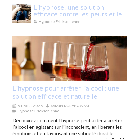
L'hypnose, une solution
efficace contre les peurs et les
phobies
Hypnose Ericksonienne
L’hypnose pour arrêter l’alcool : une
solution efficace et naturelle
31 Août 2025
Sylvain KOLAKOWSKI
Hypnose Ericksonienne
Découvrez comment l’hypnose peut aider à arrêter
l’alcool en agissant sur l’inconscient, en libérant les
émotions et en favorisant une sobriété durable.