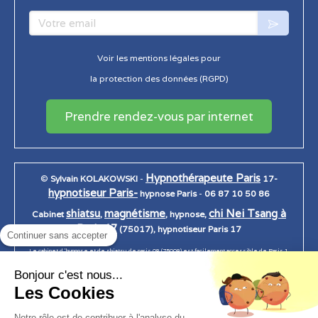
Votre email
Voir les mentions légales pour
la protection des données (RGPD)
Prendre rendez-vous par internet
Hypnothérapeute Paris
©
Sylvain KOLAKOWSKI
-
17-
hypnotiseur Paris-
hypnose Paris
-
06 87 10 50 86
shiatsu
magnétisme
chi Nei Tsang à
Cabinet
,
, hypnose,
Paris 17
(75017), hypnotiseur Paris 17
Continuer sans accepter
Le cabinet d 'hypnose et de shiatsu de paris 08 (75008) est facilement accessible de Paris 1,
Paris 2, Paris 3, Paris 4, Paris 5, Paris 6, Paris 7, Paris 7, paris 8, Paris 9, Paris 10, Paris 11, Paris
Bonjour c'est nous...
12, Paris 13, Paris 14, Paris 15, Paris 16, Paris 17, Paris 18, Paris 19, Paris 20.
Les Cookies
Notre rôle est de contribuer à l'analyse du