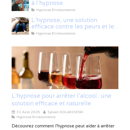
à l'hypnose
Hypnose Ericksonienne
L'hypnose, une solution
efficace contre les peurs et les
phobies
Hypnose Ericksonienne
L’hypnose pour arrêter l’alcool : une
solution efficace et naturelle
31 Août 2025
Sylvain KOLAKOWSKI
Hypnose Ericksonienne
Découvrez comment l’hypnose peut aider à arrêter