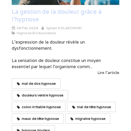
La gestion de la douleur grâce à
l'hypnose
08 Fév 2024
Sylvain KOLAKOWSKI
Hypnose Ericksonienne
L'expression de la douleur révèle un
dysfonctionnement.
La sensation de douleur constitue un moyen
essentiel par lequel l'organisme comm...
Lire l'article
mal de dos hypnose
douleurs ventre hypnose
colon irritable hypnose
mal de tête hypnose
maux de tête hypnose
migraine hypnose
hypnose douleur