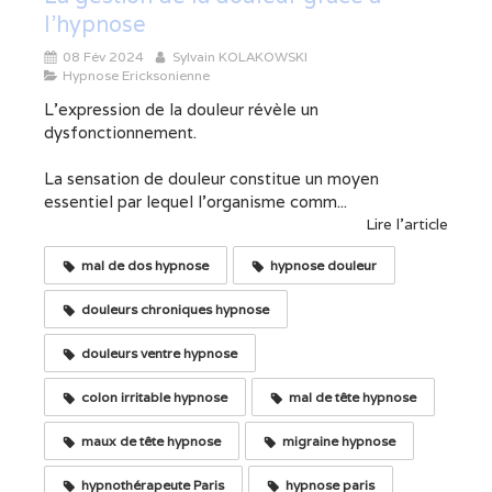
l'hypnose
08 Fév 2024
Sylvain KOLAKOWSKI
Hypnose Ericksonienne
L'expression de la douleur révèle un
dysfonctionnement.
La sensation de douleur constitue un moyen
essentiel par lequel l'organisme comm...
Lire l'article
mal de dos hypnose
hypnose douleur
douleurs chroniques hypnose
douleurs ventre hypnose
colon irritable hypnose
mal de tête hypnose
maux de tête hypnose
migraine hypnose
hypnothérapeute Paris
hypnose paris