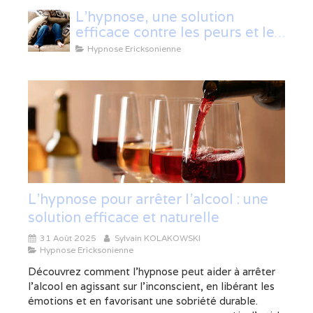
L'hypnose, une solution
efficace contre les peurs et les
phobies
Hypnose Ericksonienne
L’hypnose pour arrêter l’alcool : une
solution efficace et naturelle
31 Août 2025
Sylvain KOLAKOWSKI
Hypnose Ericksonienne
Découvrez comment l’hypnose peut aider à arrêter
l’alcool en agissant sur l’inconscient, en libérant les
émotions et en favorisant une sobriété durable.