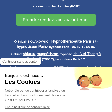
la protection des données (RGPD)
Prendre rendez-vous par internet
Hypnothérapeute Paris
©
Sylvain KOLAKOWSKI
-
17-
hypnotiseur Paris-
hypnose Paris
-
06 87 10 50 86
shiatsu
magnétisme
chi Nei Tsang à
Cabinet
,
, hypnose,
Paris 17
(75017), hypnotiseur Paris 17
Continuer sans accepter
Le cabinet d 'hypnose et de shiatsu de paris 08 (75008) est facilement accessible de Paris 1,
Paris 2, Paris 3, Paris 4, Paris 5, Paris 6, Paris 7, Paris 7, paris 8, Paris 9, Paris 10, Paris 11, Paris
Bonjour c'est nous...
12, Paris 13, Paris 14, Paris 15, Paris 16, Paris 17, Paris 18, Paris 19, Paris 20.
Les Cookies
Notre rôle est de contribuer à l'analyse du
trafic et au bon fonctionnement de ce site.
Création et référencement du site par Simplébo
C'est OK pour vous ?
Ce site a été proposé par
Le Guide des Médecines Douces
Lire la politique de confidentialité